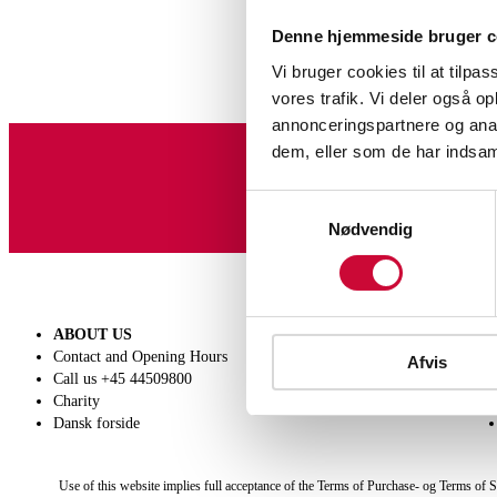
Denne hjemmeside bruger c
Vi bruger cookies til at tilpas
vores trafik. Vi deler også 
annonceringspartnere og anal
dem, eller som de har indsaml
Sign up for our newslet
Samtykkevalg
Nødvendig
ABOUT US
SELL
Contact and Opening Hours
Get a valuation
Afvis
Call us +45 44509800
Consignment
Charity
Conditions of sale
Dansk forside
Use of this website implies full acceptance of the Terms of Purchase- og Terms of S