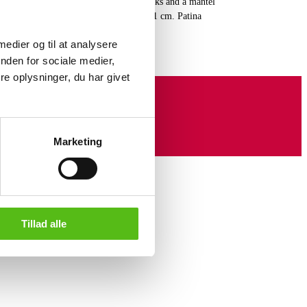
ting of a pair of three-armed candlesticks and a mantel
 Montmartre', late 19th century. H. 36-41 cm. Patina
 medier og til at analysere
nden for sociale medier,
e oplysninger, du har givet
Marketing
Tillad alle