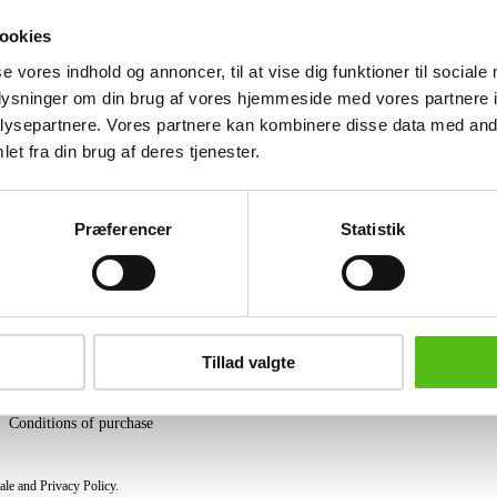
French gilded bronze mantelpiece consis
clock, the dial signed 'Filon Domange,
ookies
present. (3)
se vores indhold og annoncer, til at vise dig funktioner til sociale
oplysninger om din brug af vores hjemmeside med vores partnere i
Similar lots
ysepartnere. Vores partnere kan kombinere disse data med andr
et fra din brug af deres tjenester.
ter and receive news and offers directly in your email.
Præferencer
Statistik
PURCHASE
Shipping
Tillad valgte
Pick-up
Privacy Policy
Conditions of purchase
ale and Privacy Policy.