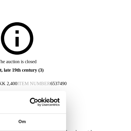
he auction is closed
, late 19th century (3)
KK
2,400
ITEM NUMBER
6537490
Om