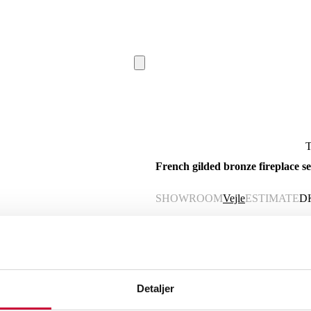
T
French gilded bronze fireplace set
SHOWROOM
Vejle
ESTIMATE
D
VAT lot
Description
Automatic translation from Danish.
Detaljer