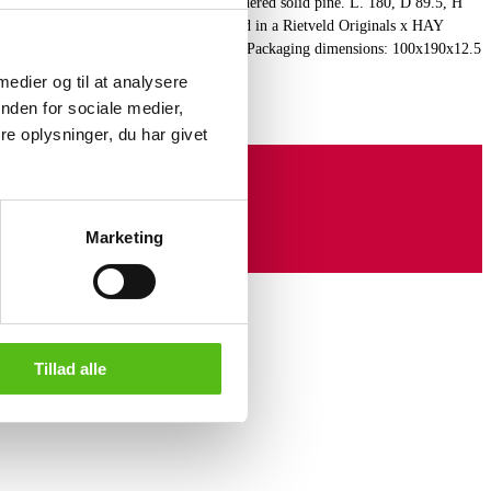
g table made of water-based black lacquered solid pine. L. 180, D 89.5, H
ed by HAY. Crate Collection relaunched in a Rietveld Originals x HAY
door use. Unused, in original packaging. Packaging dimensions: 100x190x12.5
 medier og til at analysere
nden for sociale medier,
e oplysninger, du har givet
Marketing
Tillad alle