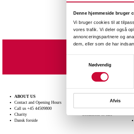
Denne hjemmeside bruger c
Vi bruger cookies til at tilpas
vores trafik. Vi deler også 
annonceringspartnere og anal
dem, eller som de har indsaml
Sign up for our newslet
Samtykkevalg
Nødvendig
ABOUT US
SELL
Afvis
Contact and Opening Hours
Get a valuation
Call us +45 44509800
Consignment
Charity
Conditions of sale
Dansk forside