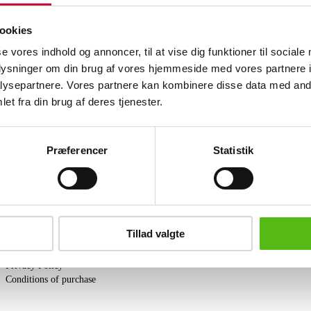
Gerrit Reitveld for HAY. Outdoor dinin
74.5 cm. Designed in 1934. Manufactur
ookies
collaboration, for both indoor and out
cm, 43.5 kg. Model photo.
se vores indhold og annoncer, til at vise dig funktioner til sociale
oplysninger om din brug af vores hjemmeside med vores partnere i
Similar lots
ysepartnere. Vores partnere kan kombinere disse data med andr
et fra din brug af deres tjenester.
ter and receive news and offers directly in your email.
Præferencer
Statistik
PURCHASE
Tillad valgte
Shipping
Pick-up
Privacy Policy
Conditions of purchase