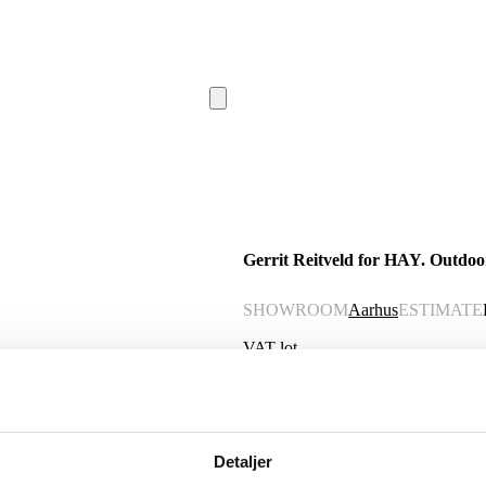
Gerrit Reitveld for HAY. Outdoor
SHOWROOM
Aarhus
ESTIMATE
VAT lot
Description
Automatic translation from Danish.
Detaljer