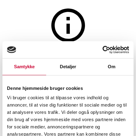
Furniture
The auction is closed
Handcrafted. Coffee table -
Samtykke
Detaljer
Om
Granite
Denne hjemmeside bruger cookies
SHOWROOM
ESTIMATE
ITEM NUMBER
Vi bruger cookies til at tilpasse vores indhold og
annoncer, til at vise dig funktioner til sociale medier og til
Roskilde
DKK
7,400
6525493
at analysere vores trafik. Vi deler også oplysninger om
din brug af vores hjemmeside med vores partnere inden
Brand new item
VAT lot
for sociale medier, annonceringspartnere og
Coffee tables, occasional tables
Description
analysepartnere. Vores partnere kan kombinere disse