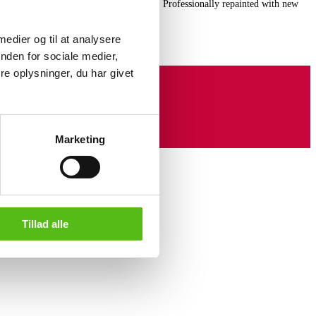
 by Getama, model GE-375. SH. 42 cm. Professionally repainted with new
in durable Camira wool.
 medier og til at analysere
nden for sociale medier,
e oplysninger, du har givet
Marketing
Tillad alle