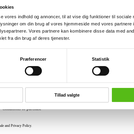
wool. Designed in 1969. Manufactured
ookies
straps and newly upholstered cushions 
se vores indhold og annoncer, til at vise dig funktioner til sociale
Similar lots
oplysninger om din brug af vores hjemmeside med vores partnere i
ysepartnere. Vores partnere kan kombinere disse data med andr
et fra din brug af deres tjenester.
ter and receive news and offers directly in your email.
Præferencer
Statistik
PURCHASE
Shipping
Tillad valgte
Pick-up
Privacy Policy
Conditions of purchase
ale and Privacy Policy.