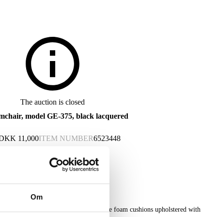
The auction is closed
mchair, model GE-375, black lacquered
DKK
11,000
ITEM NUMBER
6523448
Om
ed armchair with solid oak frame, loose foam cushions upholstered with