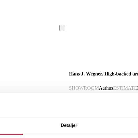
Hans J. Wegner. High-backed ar
SHOWROOM
Aarhus
ESTIMATE
Description
Automatic translation from Danish.
Detaljer
Hans J. Wegner (1914-2007). High-back