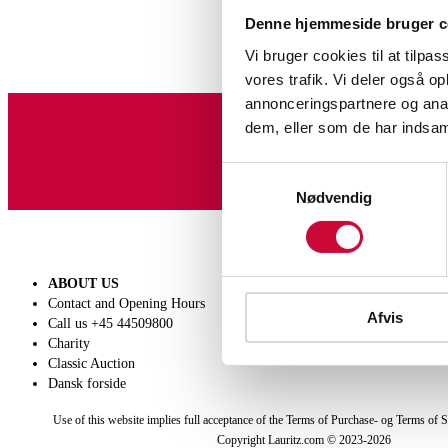
Denne hjemmeside bruger c
Vi bruger cookies til at tilpas
vores trafik. Vi deler også 
annonceringspartnere og anal
dem, eller som de har indsaml
Sign up for our newslet
Samtykkevalg
Nødvendig
ABOUT US
SELL
Contact and Opening Hours
Get a valuation
Afvis
Call us +45 44509800
Consignment
Charity
Conditions of sale
Classic Auction
Dansk forside
Use of this website implies full acceptance of the Terms of Purchase- og Terms of S
Copyright Lauritz.com © 2023-
2026