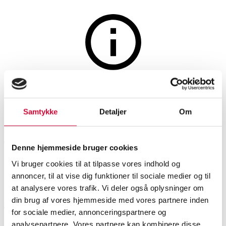
Furniture
The auction is closed
Illum Wikkelsø. 'Plexus' chair
Samtykke
Detaljer
Om
made of mahogany and French
wicker
Denne hjemmeside bruger cookies
Vi bruger cookies til at tilpasse vores indhold og
annoncer, til at vise dig funktioner til sociale medier og til
SHOWROOM
ESTIMATE
ITEM NUMBER
at analysere vores trafik. Vi deler også oplysninger om
din brug af vores hjemmeside med vores partnere inden
Vejle
DKK
1,500
6534847
for sociale medier, annonceringspartnere og
Lounge chairs
analysepartnere. Vores partnere kan kombinere disse