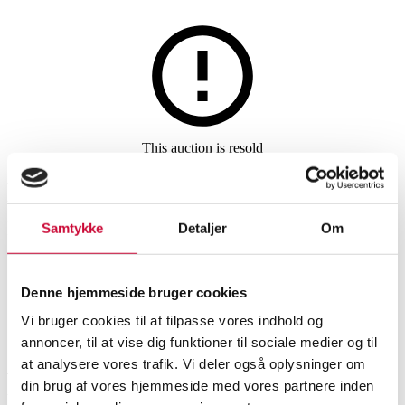
Jewellery
This auction is resold
Kranz & Ziegler Couture,
necklace with brilliant pendant
Samtykke
Detaljer
Om
in 14 kt gold
Denne hjemmeside bruger cookies
SHOWROOM
ESTIMATE
ITEM NUMBER
Vi bruger cookies til at tilpasse vores indhold og
annoncer, til at vise dig funktioner til sociale medier og til
at analysere vores trafik. Vi deler også oplysninger om
Aalborg
DKK
4,400
6538814
din brug af vores hjemmeside med vores partnere inden
Necklaces, pendants
VAT lot