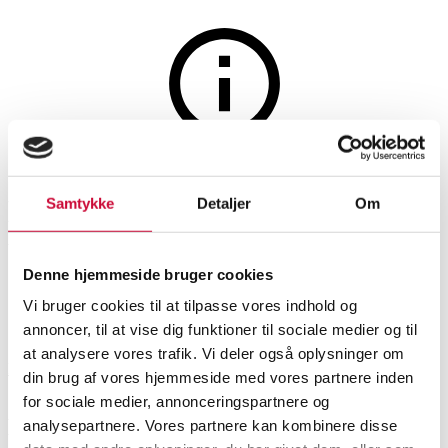
Furniture
The auction is closed
Mogens Hansen. Corner sofa
Samtykke
Detaljer
Om
upholstered in leather
Denne hjemmeside bruger cookies
Vi bruger cookies til at tilpasse vores indhold og
SHOWROOM
ESTIMATE
ITEM NUMBER
annoncer, til at vise dig funktioner til sociale medier og til
at analysere vores trafik. Vi deler også oplysninger om
Roskilde
DKK
12,500
6534735
din brug af vores hjemmeside med vores partnere inden
for sociale medier, annonceringspartnere og
Description
analysepartnere. Vores partnere kan kombinere disse
Lounge suites, sofas