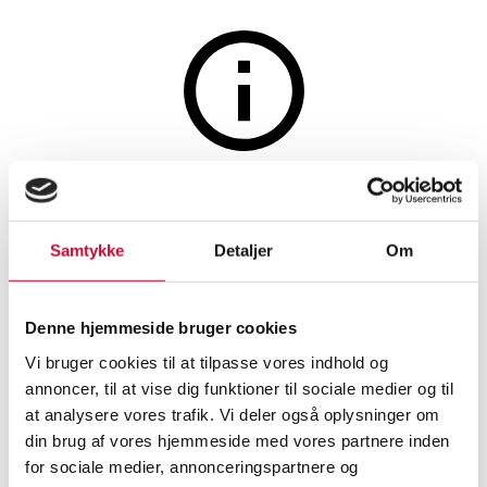
Jewellery
The auction is closed
Pendant with diamonds, 14 kt.
Samtykke
Detaljer
Om
gold, with a gold-plated
sterling silver chain
Denne hjemmeside bruger cookies
Vi bruger cookies til at tilpasse vores indhold og
SHOWROOM
ESTIMATE
ITEM NUMBER
annoncer, til at vise dig funktioner til sociale medier og til
at analysere vores trafik. Vi deler også oplysninger om
din brug af vores hjemmeside med vores partnere inden
Aalborg
DKK
2,000
6348907
for sociale medier, annonceringspartnere og
Necklaces, pendants
Brand new item
VAT lot