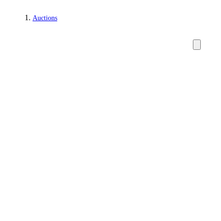
Auctions
Carpets, rugs and textiles