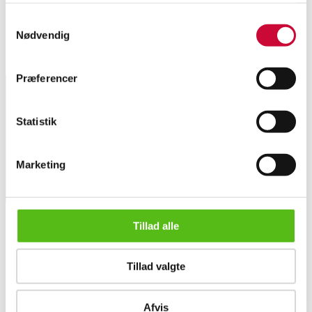
Samtykkevalg
Persian Zanjan rug, wool on cotton. Freshly washed. 215x160 cm.
Nødvendig
Similar lots
Præferencer
Sign up for our newsletter and receive news and offers
Statistik
directly in your email.
Marketing
Persian Zanjan, 215x160 cm.
Tillad alle
ABOUT US
Tillad valgte
Contact and Opening Hours
Call us +45 44509800
Charity
Afvis
Dansk forside