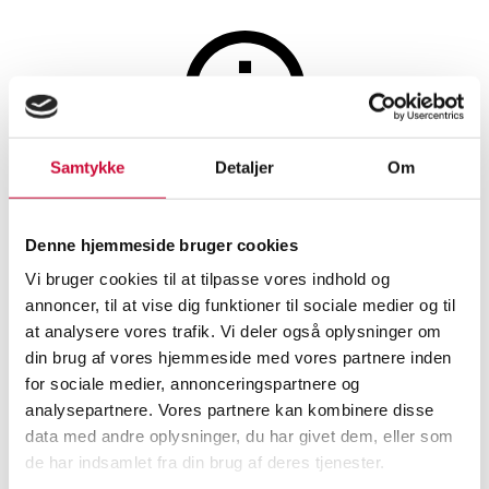
Samtykke
Detaljer
Om
The auction is closed
Persian Zanjan, 215x160 cm.
Denne hjemmeside bruger cookies
Vi bruger cookies til at tilpasse vores indhold og
SHOWROOM
ESTIMATE
ITEM NUMBER
annoncer, til at vise dig funktioner til sociale medier og til
at analysere vores trafik. Vi deler også oplysninger om
din brug af vores hjemmeside med vores partnere inden
Roskilde
DKK
1,400
6459041
for sociale medier, annonceringspartnere og
Oriental carpets and rugs
analysepartnere. Vores partnere kan kombinere disse
Description
data med andre oplysninger, du har givet dem, eller som
de har indsamlet fra din brug af deres tjenester.
Automatic translation from Danish.