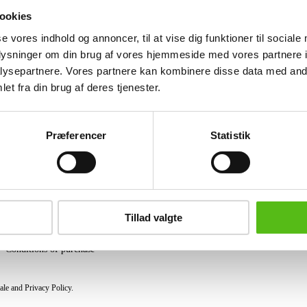
rocaille and putto, stamped Royal Cope
ookies
cracked and chipped at the top.
se vores indhold og annoncer, til at vise dig funktioner til sociale
Similar lots
oplysninger om din brug af vores hjemmeside med vores partnere i
ysepartnere. Vores partnere kan kombinere disse data med andr
et fra din brug af deres tjenester.
ter and receive news and offers directly in your email.
Præferencer
Statistik
PURCHASE
Shipping
Tillad valgte
Pick-up
Privacy Policy
Conditions of purchase
ale and Privacy Policy.