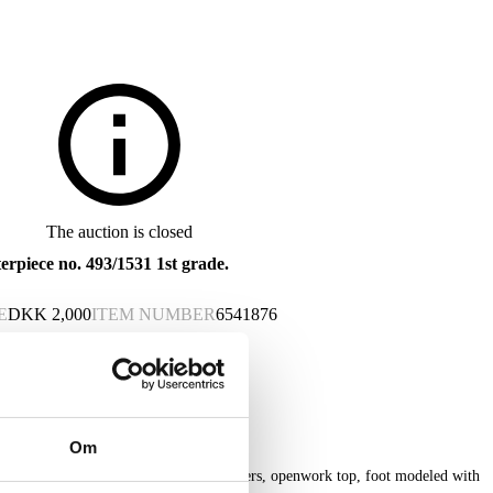
The auction is closed
piece no. 493/1531 1st grade.
E
DKK
2,000
ITEM NUMBER
6541876
Om
decorated in colors and gold with flowers, openwork top, foot modeled with