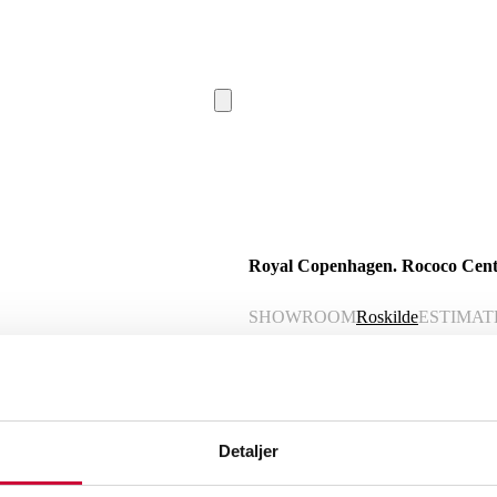
Royal Copenhagen. Rococo Center
SHOWROOM
Roskilde
ESTIMAT
Description
Automatic translation from Danish.
Detaljer
Royal Copenhagen. Rococo centerpiece 