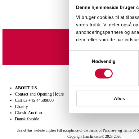
Denne hjemmeside bruger c
Vi bruger cookies til at tilpas
vores trafik. Vi deler også 
annonceringspartnere og anal
dem, eller som de har indsaml
Sign up for our newslet
Samtykkevalg
Nødvendig
ABOUT US
SELL
Contact and Opening Hours
Get a valuation
Afvis
Call us +45 44509800
Consignment
Charity
Conditions of sale
Classic Auction
Dansk forside
Use of this website implies full acceptance of the Terms of Purchase- og Terms of S
Copyright Lauritz.com © 2023-
2026