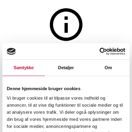
Furniture
The auction is closed
Says Who for Handvärk. Bar
Samtykke
Detaljer
Om
stools - Model Paragon. oak (2)
Denne hjemmeside bruger cookies
SHOWROOM
ESTIMATE
ITEM NUMBER
Vi bruger cookies til at tilpasse vores indhold og
annoncer, til at vise dig funktioner til sociale medier og til
Roskilde
DKK
2,000
6525474
at analysere vores trafik. Vi deler også oplysninger om
Brand new item
VAT lot
din brug af vores hjemmeside med vores partnere inden
for sociale medier, annonceringspartnere og
Chairs
Description