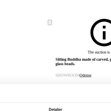
The auction is
Sitting Buddha made of carved, 
glass beads.
SHOWROOM
Odense
ITEM NUMBER
6533358
Description
Detaljer