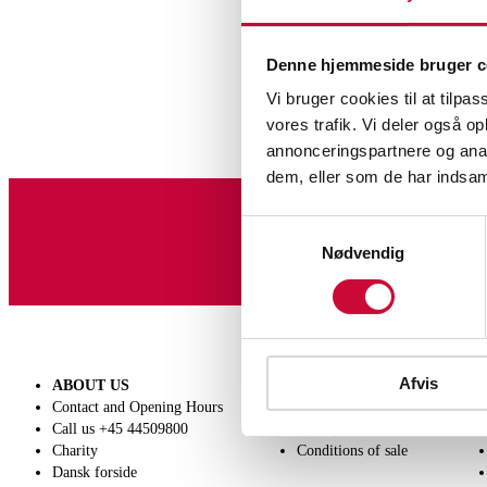
Denne hjemmeside bruger c
Vi bruger cookies til at tilpas
vores trafik. Vi deler også 
annonceringspartnere og anal
dem, eller som de har indsaml
Samtykkevalg
Sign up for our newslet
Nødvendig
Afvis
ABOUT US
SELL
Hobby and collectible
Contact and Opening Hours
Get a valuation
Call us +45 44509800
Consignment
Charity
Conditions of sale
Dansk forside