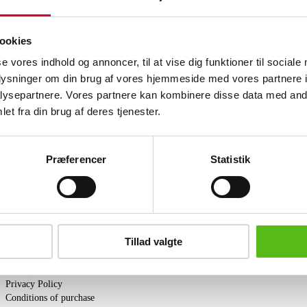
Automatic translation from Danish.
Seated Buddha of carved, patinated wo
ookies
with clear and colored glass. H. 53 c
se vores indhold og annoncer, til at vise dig funktioner til sociale
chips
oplysninger om din brug af vores hjemmeside med vores partnere i
ysepartnere. Vores partnere kan kombinere disse data med andr
Similar lots
et fra din brug af deres tjenester.
ter and receive news and offers directly in your email.
Præferencer
Statistik
Tillad valgte
PURCHASE
s
Shipping
Pick-up
Privacy Policy
Conditions of purchase