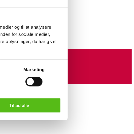
od, wearing a robe decorated
m. W. 43 cm. A few minor
 medier og til at analysere
nden for sociale medier,
e oplysninger, du har givet
Marketing
Tillad alle