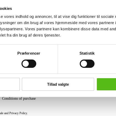
Alliance ring of 18 kt. red gold adorne
Wesselton (G), clarity: VS. Ring size. 
ookies
wear.
se vores indhold og annoncer, til at vise dig funktioner til sociale
oplysninger om din brug af vores hjemmeside med vores partnere i
Similar lots
ysepartnere. Vores partnere kan kombinere disse data med andr
et fra din brug af deres tjenester.
ter and receive news and offers directly in your email.
Præferencer
Statistik
PURCHASE
Shipping
Tillad valgte
Pick-up
Privacy Policy
Conditions of purchase
ale and Privacy Policy.