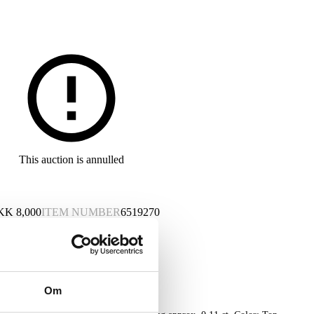
This auction is annulled
KK
8,000
ITEM NUMBER
6519270
Om