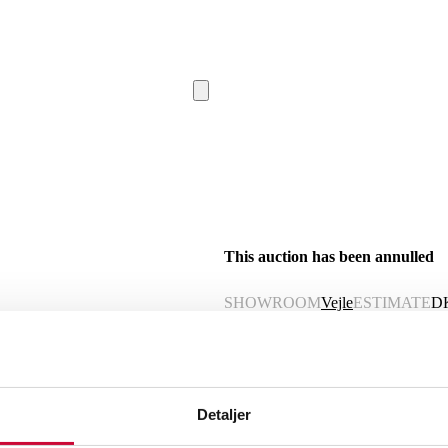
This auction has been annulled
SHOWROOM
Vejle
ESTIMATE
D
Description
Automatic translation from Danish.
Detaljer