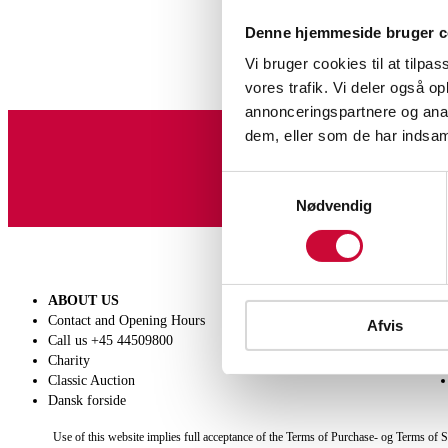
Denne hjemmeside bruger c
Vi bruger cookies til at tilpas
vores trafik. Vi deler også 
annonceringspartnere og anal
dem, eller som de har indsaml
Sign up for our newslet
Samtykkevalg
Nødvendig
ABOUT US
SELL
Contact and Opening Hours
Get a valuation
Afvis
Call us +45 44509800
Consignment
Charity
Conditions of sale
Classic Auction
Dansk forside
Use of this website implies full acceptance of the Terms of Purchase- og Terms of S