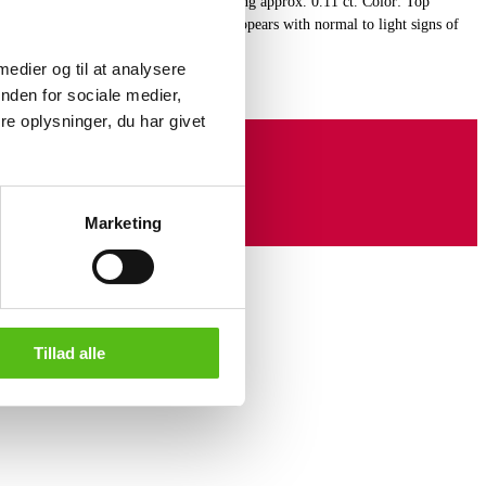
d with nine brilliant-cut diamonds totaling approx. 0.11 ct. Color: Top
53.5/17. Weight approx. 6 g. The ring appears with normal to light signs of
 medier og til at analysere
nden for sociale medier,
e oplysninger, du har givet
Marketing
Tillad alle