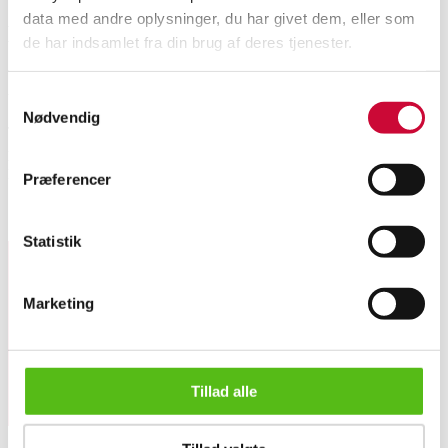
data med andre oplysninger, du har givet dem, eller som
Description
de har indsamlet fra din brug af deres tjenester.
Automatic translation from Danish.
Samtykkevalg
Nødvendig
Toan Nguyen for Wendelbo. Coffee table - Model Arc. Medium. Frame in
patinated steel with brown glass top. Dimensions. H. 34.5 Ø. 75 cm.
Exhibition model. Recommended retail price 13,445 dkk.
Præferencer
Similar lots
Statistik
Sign up for our newsletter and receive news and offers
Marketing
directly in your email.
Tillad alle
Toan Nguyen for Wendelbo. Coffee table - Model Arc. Medium