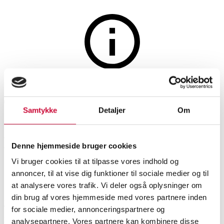
Furniture
The auction is closed
Toan Nguyen for Wendelbo.
Samtykke
Detaljer
Om
Coffee table - Model Arc.
Medium
Denne hjemmeside bruger cookies
Vi bruger cookies til at tilpasse vores indhold og
annoncer, til at vise dig funktioner til sociale medier og til
SHOWROOM
ESTIMATE
ITEM NUMBER
at analysere vores trafik. Vi deler også oplysninger om
din brug af vores hjemmeside med vores partnere inden
Roskilde
DKK
6,800
6510747
for sociale medier, annonceringspartnere og
Coffee tables, occasional tables
Brand new item
VAT lot
analysepartnere. Vores partnere kan kombinere disse