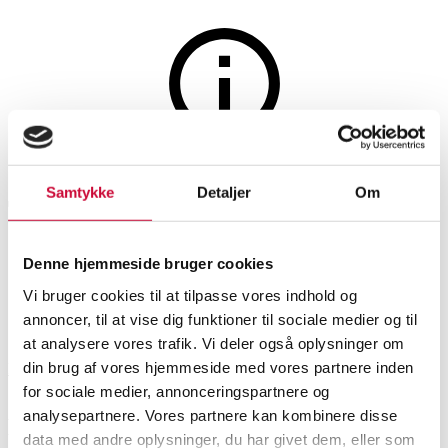
Lamps and lighting
The auction is closed
Samtykke
Detaljer
Om
Tom Dixon London Pendant,
'Copper Shade' (3)
Denne hjemmeside bruger cookies
Vi bruger cookies til at tilpasse vores indhold og
SHOWROOM
ESTIMATE
ITEM NUMBER
annoncer, til at vise dig funktioner til sociale medier og til
at analysere vores trafik. Vi deler også oplysninger om
din brug af vores hjemmeside med vores partnere inden
Hørsholm
DKK
1,100
6495134
for sociale medier, annonceringspartnere og
analysepartnere. Vores partnere kan kombinere disse
Description
Pendant lights
data med andre oplysninger, du har givet dem, eller som