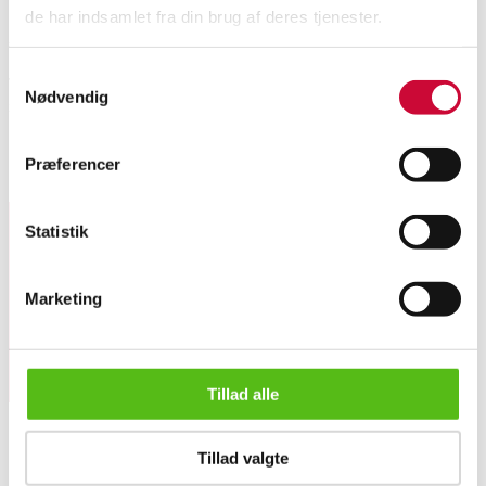
de har indsamlet fra din brug af deres tjenester.
Automatic translation from Danish.
Samtykkevalg
Tom Dixon Pendant, 'Copper Shade' 3 pendants made of polycarbonate,
Nødvendig
inside and coated with a thin layer of copper. H. 25 cm. 1 defective socket.
Shows traces of use and scratches. (3) Diam 24 cm
Præferencer
Similar lots
Statistik
Sign up for our newsletter and receive news and offers
directly in your email.
Marketing
Tillad alle
Tom Dixon London Pendant, 'Copper Shade' (3)
Tillad valgte
ABOUT US