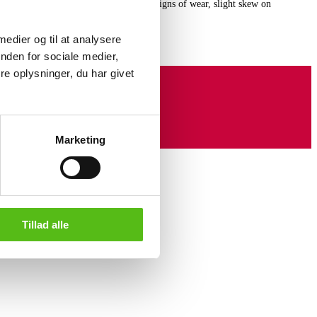
metal. H. 77 L. 180 D. 91 cm. Slight signs of wear, slight skew on
 medier og til at analysere
nden for sociale medier,
e oplysninger, du har givet
Marketing
Tillad alle