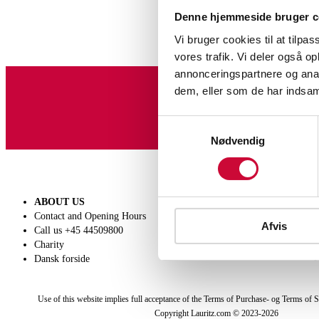
Denne hjemmeside bruger c
Vi bruger cookies til at tilpas
vores trafik. Vi deler også 
annonceringspartnere og anal
dem, eller som de har indsaml
Sign up for our newslet
Samtykkevalg
Nødvendig
ABOUT US
SELL
Contact and Opening Hours
Get a valuation
Afvis
Call us +45 44509800
Consignment
Charity
Conditions of sale
Dansk forside
Use of this website implies full acceptance of the Terms of Purchase- og Terms of S
Copyright Lauritz.com © 2023-
2026