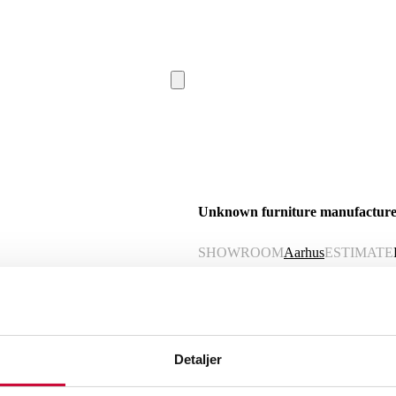
Unknown furniture manufacturer
SHOWROOM
Aarhus
ESTIMATE
Description
Automatic translation from Danish.
Detaljer
Unknown furniture manufacturer. Freest