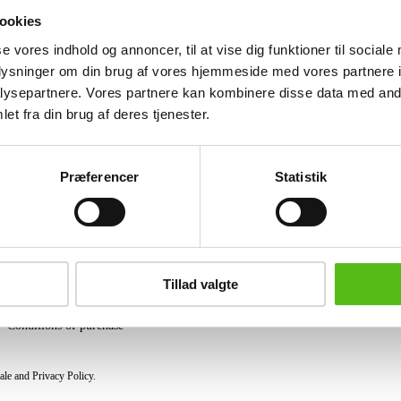
wedge-shaped frame of black lacquered 
ookies
one leg.
se vores indhold og annoncer, til at vise dig funktioner til sociale
Similar lots
oplysninger om din brug af vores hjemmeside med vores partnere i
ysepartnere. Vores partnere kan kombinere disse data med andr
et fra din brug af deres tjenester.
ter and receive news and offers directly in your email.
Præferencer
Statistik
PURCHASE
Shipping
Tillad valgte
Pick-up
Privacy Policy
Conditions of purchase
ale and Privacy Policy.