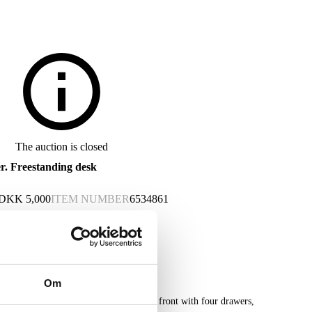
The auction is closed
. Freestanding desk
DKK
5,000
ITEM NUMBER
6534861
Om
anding desk of veneered stained wood, front with four drawers,