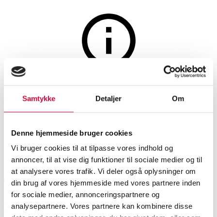
Lamps and lighting
The auction is closed
Verner Panton for Louis
Samtykke
Detaljer
Om
Poulsen. Panthella. Floor lamp
Denne hjemmeside bruger cookies
Vi bruger cookies til at tilpasse vores indhold og
SHOWROOM
ESTIMATE
ITEM NUMBER
annoncer, til at vise dig funktioner til sociale medier og til
at analysere vores trafik. Vi deler også oplysninger om
Aarhus
DKK
1,500
6542792
din brug af vores hjemmeside med vores partnere inden
for sociale medier, annonceringspartnere og
Description
analysepartnere. Vores partnere kan kombinere disse
Floor lights