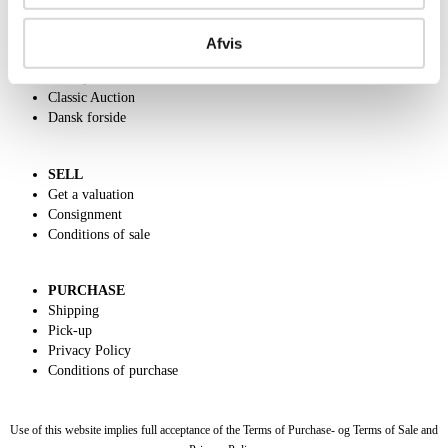
ABOUT US
Contact and Opening Hours
Afvis
Call us +45 44509800
Charity
Classic Auction
Dansk forside
SELL
Get a valuation
Consignment
Conditions of sale
PURCHASE
Shipping
Pick-up
Privacy Policy
Conditions of purchase
Use of this website implies full acceptance of the Terms of Purchase- og Terms of Sale and