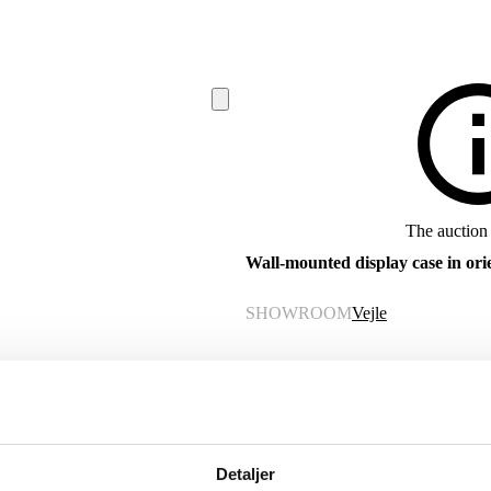
The auction 
Wall-mounted display case in orie
SHOWROOM
Vejle
ITEM NUMBER
6535989
Description
Detaljer
Automatic translation from Danish.