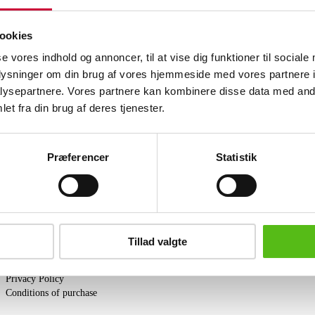
Wall-mounted display case in oriental s
ookies
wood. Shelves covered with fabric. H:
wear.
se vores indhold og annoncer, til at vise dig funktioner til sociale
oplysninger om din brug af vores hjemmeside med vores partnere i
Similar lots
ysepartnere. Vores partnere kan kombinere disse data med andr
et fra din brug af deres tjenester.
ter and receive news and offers directly in your email.
Præferencer
Statistik
PURCHASE
Tillad valgte
Shipping
Pick-up
Privacy Policy
Conditions of purchase