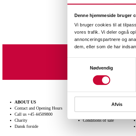
Denne hjemmeside bruger c
Vi bruger cookies til at tilpas
vores trafik. Vi deler også 
annonceringspartnere og anal
dem, eller som de har indsaml
Samtykkevalg
Sign up for our newslet
Nødvendig
ABOUT US
SELL
Afvis
Contact and Opening Hours
Get a valuation
Call us +45 44509800
Consignment
Charity
Conditions of sale
Dansk forside
Furniture