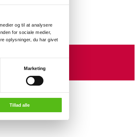
tyle. Door with glass. Stained
 cm. W: cm. D: cm. Shows signs of
 medier og til at analysere
nden for sociale medier,
e oplysninger, du har givet
Marketing
Tillad alle