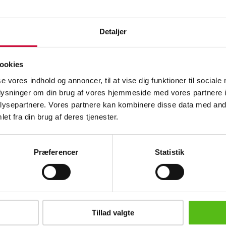
Description
Wine and spirits
Detaljer
Automatic translation from Danish.
Various wooden wine boxes and acrylic
ookies
doors and nails for parts of them.
Size 35 x 10 x 10 cm, 35 x 19 x 10 cm
se vores indhold og annoncer, til at vise dig funktioner til sociale
100 x 10 x 10 cm.
oplysninger om din brug af vores hjemmeside med vores partnere i
ysepartnere. Vores partnere kan kombinere disse data med andr
See the entire selection at Bankruptcy
et fra din brug af deres tjenester.
after Vinum
here
Similar lots
Præferencer
Statistik
ter and receive news and offers directly in your email.
Tillad valgte