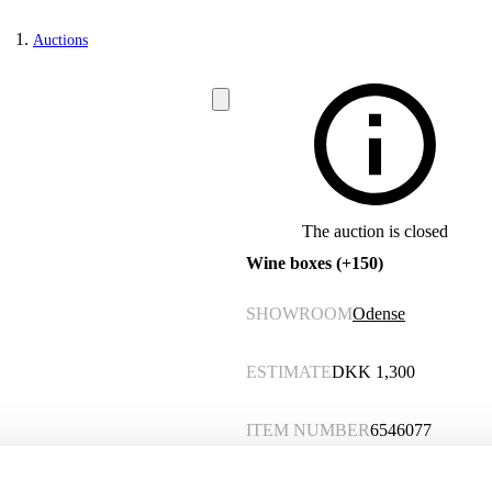
Auctions
The auction is closed
Wine boxes (+150)
SHOWROOM
Odense
ESTIMATE
DKK
1,300
ITEM NUMBER
6546077
VAT lot