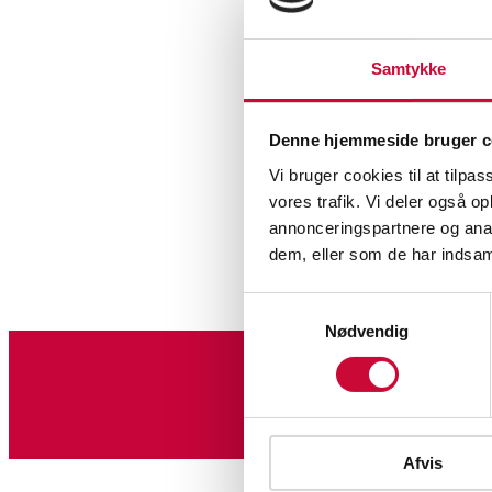
Samtykke
Denne hjemmeside bruger c
Vi bruger cookies til at tilpas
vores trafik. Vi deler også 
annonceringspartnere og anal
dem, eller som de har indsaml
Samtykkevalg
Nødvendig
Sign up for our newslet
Afvis