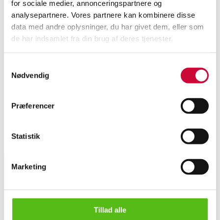
for sociale medier, annonceringspartnere og
VAT lot
analysepartnere. Vores partnere kan kombinere disse
data med andre oplysninger, du har givet dem, eller som
Description
de har indsamlet fra din brug af deres tjenester.
Automatic translation from Danish.
Samtykkevalg
Nødvendig
Muller Van Severen for HAY. Wall-mounted cabinet module made of robust
FSC-certified clear lacquered MDF in the color 'dark mint', glass doors of
matt fluted glass. H. 39 cm, D. 38 cm. W 120 cm. Produced by HAY,
Præferencer
model Colour Cabinet. Recommended retail price DKK 7499. Appears
unused in original packaging.
Statistik
Similar lots
Marketing
Sign up for our newsletter and receive news and offers
Muller Van Severen for HAY. Wall-mounted cabinet module with...
directly in your email.
Tillad alle