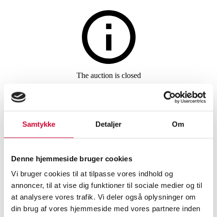
The auction is closed
Muller Van Severen for HAY.
Wall-mounted cabinet module
Samtykke
Detaljer
Om
with glass door, Colour
Cabinet, green, 120 cm
Denne hjemmeside bruger cookies
Vi bruger cookies til at tilpasse vores indhold og
annoncer, til at vise dig funktioner til sociale medier og til
SHOWROOM
ESTIMATE
ITEM NUMBER
at analysere vores trafik. Vi deler også oplysninger om
Cabinets, chests of drawers
din brug af vores hjemmeside med vores partnere inden
Aarhus
DKK
3,800
6531926