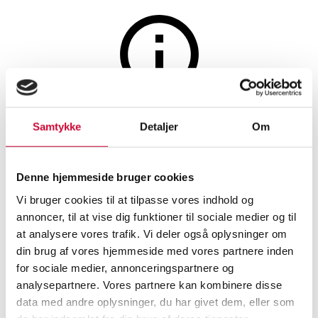
The auction is closed
Samtykke
Detaljer
Om
Persian Mir Botte, 330 x 140
cm.
Denne hjemmeside bruger cookies
Vi bruger cookies til at tilpasse vores indhold og
annoncer, til at vise dig funktioner til sociale medier og til
SHOWROOM
ESTIMATE
ITEM NUMBER
at analysere vores trafik. Vi deler også oplysninger om
din brug af vores hjemmeside med vores partnere inden
Roskilde
DKK
2,200
6514587
for sociale medier, annonceringspartnere og
analysepartnere. Vores partnere kan kombinere disse
Oriental carpets and rugs
Description
data med andre oplysninger, du har givet dem, eller som