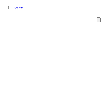
Auctions
Carpets, rugs and textiles