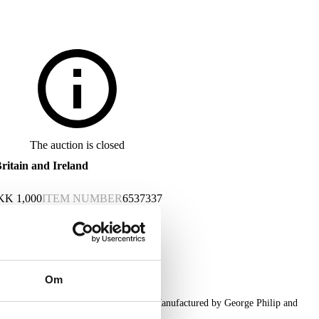
The auction is closed
ritain and Ireland
KK
1,000
ITEM NUMBER
6537337
Om
n and Ireland. H. 174 cm, W. 122 cm. Manufactured by George Philip and
ge-related wear.