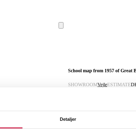
School map from 1957 of Great B
SHOWROOM
Vejle
ESTIMATE
D
Description
Automatic translation from Danish.
Detaljer
School map from 1957 of Great Britai
Son Limited, London. Shows signs of a