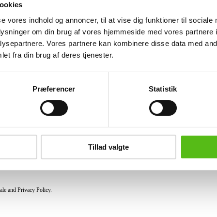
ookies
se vores indhold og annoncer, til at vise dig funktioner til sociale
Similar lots
oplysninger om din brug af vores hjemmeside med vores partnere i
ysepartnere. Vores partnere kan kombinere disse data med andr
et fra din brug af deres tjenester.
ter and receive news and offers directly in your email.
Præferencer
Statistik
PURCHASE
Shipping
Pick-up
Tillad valgte
Privacy Policy
Conditions of purchase
ale and Privacy Policy.