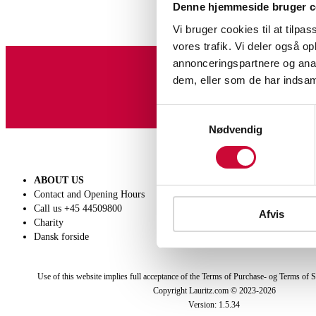
Denne hjemmeside bruger c
Vi bruger cookies til at tilpas
vores trafik. Vi deler også 
annonceringspartnere og anal
dem, eller som de har indsaml
Sign up for our newslet
Samtykkevalg
Nødvendig
ABOUT US
SELL
Contact and Opening Hours
Get a valuation
Call us +45 44509800
Consignment
Afvis
Charity
Conditions of sale
Dansk forside
Use of this website implies full acceptance of the Terms of Purchase- og Terms of S
Copyright Lauritz.com © 2023-
2026
Version:
1.5.34