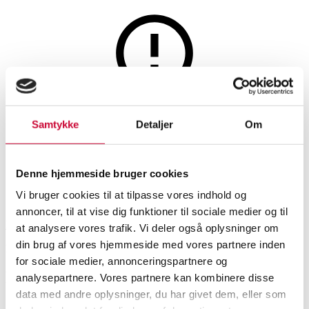
This auction is resold
Samtykke
Detaljer
Om
Cinas. Dining table - Bamboo
Denne hjemmeside bruger cookies
SHOWROOM
ESTIMATE
ITEM NUMBER
Vi bruger cookies til at tilpasse vores indhold og
annoncer, til at vise dig funktioner til sociale medier og til
Roskilde
DKK
3,000
6531470
at analysere vores trafik. Vi deler også oplysninger om
din brug af vores hjemmeside med vores partnere inden
Brand new item
VAT lot
for sociale medier, annonceringspartnere og
Description
analysepartnere. Vores partnere kan kombinere disse
Dining tables, dining room furniture
data med andre oplysninger, du har givet dem, eller som