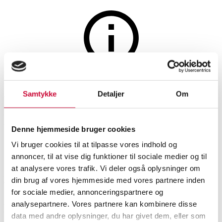
The auction is closed
Samtykke
Detaljer
Om
Dining table oak. Henry
Kjærnulf style (3)
Denne hjemmeside bruger cookies
Vi bruger cookies til at tilpasse vores indhold og
SHOWROOM
ESTIMATE
ITEM NUMBER
annoncer, til at vise dig funktioner til sociale medier og til
at analysere vores trafik. Vi deler også oplysninger om
Roskilde
DKK
1,500
6538935
din brug af vores hjemmeside med vores partnere inden
for sociale medier, annonceringspartnere og
analysepartnere. Vores partnere kan kombinere disse
Dining tables, dining room furniture
Description
data med andre oplysninger, du har givet dem, eller som