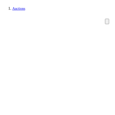
Auctions
Glass, porcelain and ceramics