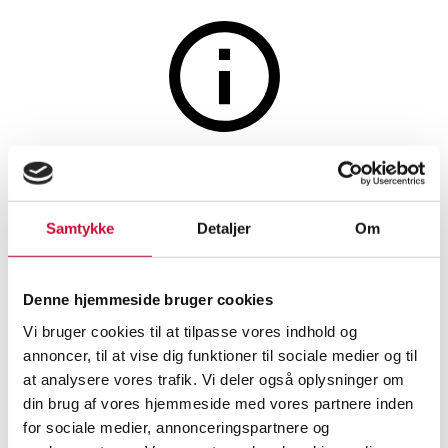
The auction is closed
B&G: Various frame parts for
Samtykke
Detaljer
Om
the 'Seagull frame' with gold
edge (60)
Denne hjemmeside bruger cookies
Vi bruger cookies til at tilpasse vores indhold og
SHOWROOM
ESTIMATE
ITEM NUMBER
annoncer, til at vise dig funktioner til sociale medier og til
at analysere vores trafik. Vi deler også oplysninger om
Hørsholm
DKK
2,400
6539210
din brug af vores hjemmeside med vores partnere inden
Dinnerware, tea sets, coffee sets
for sociale medier, annonceringspartnere og