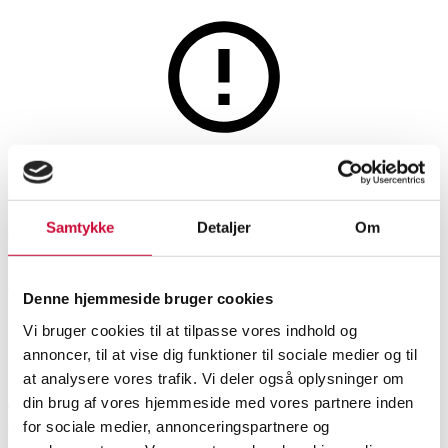
This auction is resold
Pierre Charpin for HAY. Eight
Samtykke
Detaljer
Om
table lamps, Size S, model PC,
Aluminum (8)
Denne hjemmeside bruger cookies
Vi bruger cookies til at tilpasse vores indhold og
SHOWROOM
ESTIMATE
ITEM NUMBER
annoncer, til at vise dig funktioner til sociale medier og til
at analysere vores trafik. Vi deler også oplysninger om
Aalborg
DKK
4,000
6529694
din brug af vores hjemmeside med vores partnere inden
Table lamps
for sociale medier, annonceringspartnere og
VAT lot