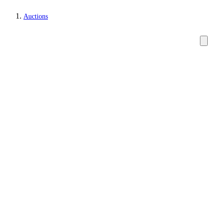
Auctions
Lamps and lighting