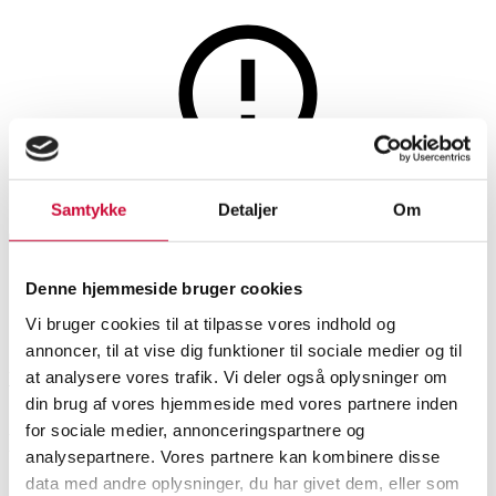
This auction is annulled
Samtykke
Detaljer
Om
This auction has been annulled
Denne hjemmeside bruger cookies
SHOWROOM
ESTIMATE
ITEM NUMBER
Vi bruger cookies til at tilpasse vores indhold og
annoncer, til at vise dig funktioner til sociale medier og til
at analysere vores trafik. Vi deler også oplysninger om
Vejle
DKK
2,400
6527910
din brug af vores hjemmeside med vores partnere inden
for sociale medier, annonceringspartnere og
Description
analysepartnere. Vores partnere kan kombinere disse
Pendant lights
data med andre oplysninger, du har givet dem, eller som