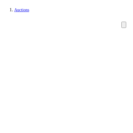
Auctions
Lamps and lighting