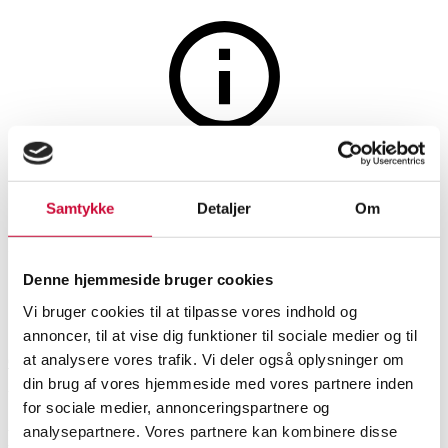
The auction is closed
36 fl. Menicucci, Vivi, Toscana
Samtykke
Detaljer
Om
rosé, 2020. (OC). (36)
Denne hjemmeside bruger cookies
SHOWROOM
ESTIMATE
ITEM NUMBER
Vi bruger cookies til at tilpasse vores indhold og
annoncer, til at vise dig funktioner til sociale medier og til
at analysere vores trafik. Vi deler også oplysninger om
Odense
DKK
1,500
6538831
din brug af vores hjemmeside med vores partnere inden
VAT lot
for sociale medier, annonceringspartnere og
Wine
analysepartnere. Vores partnere kan kombinere disse
Description