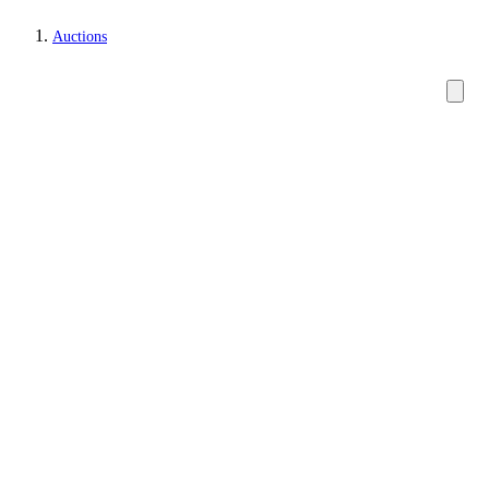
Auctions
Wine and spirits