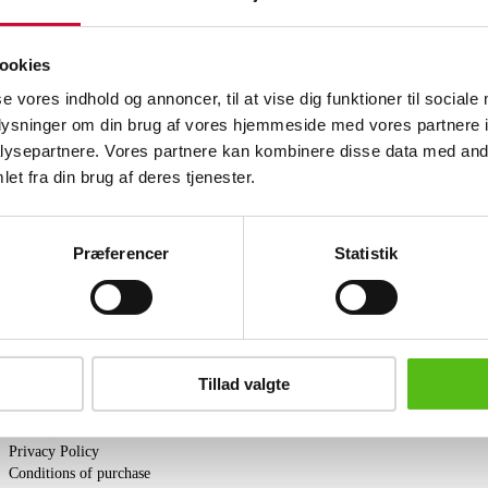
Automatic translation from Danish.
4 Carly Rex men's watches. Collection
ookies
watches do not work, battery replaceme
se vores indhold og annoncer, til at vise dig funktioner til sociale
expected.
oplysninger om din brug af vores hjemmeside med vores partnere i
ysepartnere. Vores partnere kan kombinere disse data med andr
Similar lots
et fra din brug af deres tjenester.
s and clocks
ter and receive news and offers directly in your email.
Præferencer
Statistik
Tillad valgte
PURCHASE
Shipping
Pick-up
Privacy Policy
Conditions of purchase