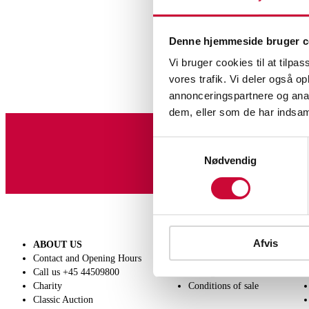
Denne hjemmeside bruger c
Vi bruger cookies til at tilpas
vores trafik. Vi deler også 
annonceringspartnere og anal
dem, eller som de har indsaml
Watche
Samtykkevalg
Sign up for our newslet
Nødvendig
Afvis
ABOUT US
SELL
Contact and Opening Hours
Get a valuation
Call us +45 44509800
Consignment
Charity
Conditions of sale
Classic Auction