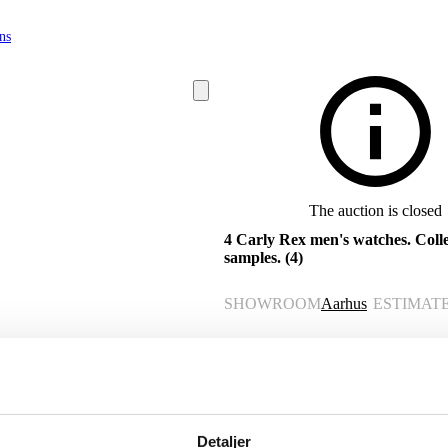
ns
The auction is closed
4 Carly Rex men's watches. Colle
samples. (4)
SHOWROOM
Aarhus
ESTIMAT
ITEM NUMBER
6539499
Description
Detaljer