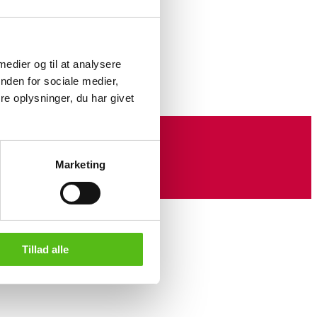
 samples. The
nt is
 medier og til at analysere
nden for sociale medier,
e oplysninger, du har givet
Marketing
Tillad alle