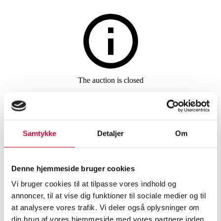
Furniture
The auction is closed
470. Lignas plank table with
smoked oak top with natural
Samtykke
Detaljer
Om
edge, cross legs made of black
lacquered metal
Denne hjemmeside bruger cookies
Vi bruger cookies til at tilpasse vores indhold og
SHOWROOM
ESTIMATE
ITEM NUMBER
annoncer, til at vise dig funktioner til sociale medier og til
at analysere vores trafik. Vi deler også oplysninger om
Dining tables, dining room furniture
Aalborg
DKK
12,500
6522202
din brug af vores hjemmeside med vores partnere inden