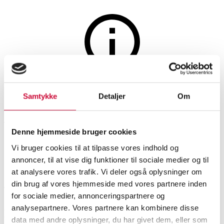
Paintings and sculptures
The auction is closed
Samtykke
Detaljer
Om
Adam Müller. Portrait of a
woman.
Denne hjemmeside bruger cookies
Vi bruger cookies til at tilpasse vores indhold og
SHOWROOM
ESTIMATE
ITEM NUMBER
annoncer, til at vise dig funktioner til sociale medier og til
at analysere vores trafik. Vi deler også oplysninger om
din brug af vores hjemmeside med vores partnere inden
Aalborg
DKK
3,800
6588433
for sociale medier, annonceringspartnere og
analysepartnere. Vores partnere kan kombinere disse
Description
Older pictorial arts
data med andre oplysninger, du har givet dem, eller som