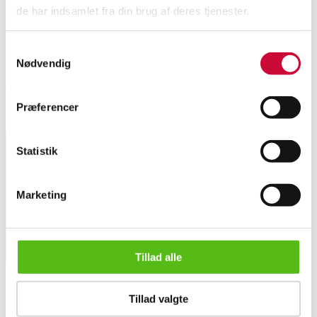
de har indsamlet fra din brug af deres tjenester.
Automatic translation from Danish.
Samtykkevalg
Adam Müller (1811-1844). Portrait of a woman, oil on canvas, mounted in
Nødvendig
a Damborg frame, unsigned, 25 x 20 cm. (35.5 x 30.5) cm. There is a small
dent in the canvas.
Præferencer
Similar lots
Statistik
Sign up for our newsletter and receive news and offers
directly in your email.
Marketing
Tillad alle
Adam Müller. Portrait of a woman.
Tillad valgte
ABOUT US