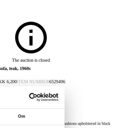
The auction is closed
ofa, teak, 1960s
KK
6,200
ITEM NUMBER
6529496
Om
ater sofa with solid teak frame, loose cushions upholstered in black