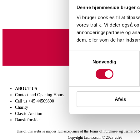
Denne hjemmeside bruger c
Vi bruger cookies til at tilpas
vores trafik. Vi deler også 
annonceringspartnere og anal
dem, eller som de har indsaml
Sign up for our newslet
Samtykkevalg
Nødvendig
ABOUT US
SELL
Contact and Opening Hours
Get a valuation
Afvis
Call us +45 44509800
Consignment
Charity
Conditions of sale
Classic Auction
Dansk forside
Use of this website implies full acceptance of the Terms of Purchase- og Terms of S
Copyright Lauritz.com © 2023-
2026