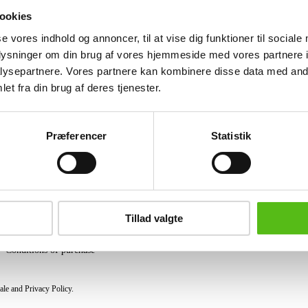
patinated leather. H. 76 cm, W. 180 c
ookies
general age-related wear, a later screw 
se vores indhold og annoncer, til at vise dig funktioner til sociale
Similar lots
oplysninger om din brug af vores hjemmeside med vores partnere i
ysepartnere. Vores partnere kan kombinere disse data med andr
et fra din brug af deres tjenester.
ter and receive news and offers directly in your email.
Præferencer
Statistik
PURCHASE
Shipping
Tillad valgte
Pick-up
Privacy Policy
Conditions of purchase
ale and Privacy Policy.