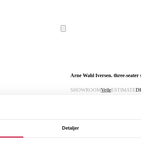
Arne Wahl Iversen. three-seater s
SHOWROOM
Vejle
ESTIMATE
D
Description
Automatic translation from Danish.
Detaljer
Arne Wahl Iversen for Comfort, three-se