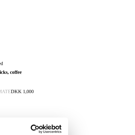
ed
cks, coffee
MATE
DKK
1,000