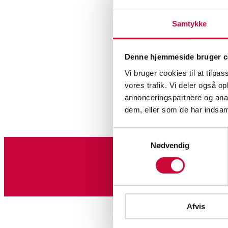
Samtykke
Denne hjemmeside bruger c
Vi bruger cookies til at tilpas
vores trafik. Vi deler også 
annonceringspartnere og anal
dem, eller som de har indsaml
Silver, bron
Samtykkevalg
Nødvendig
Sign up for our newslet
Afvis