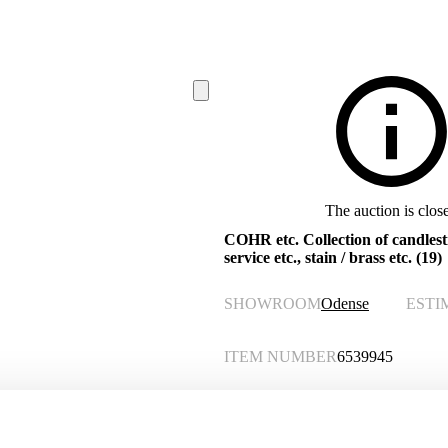
The auction is clos
COHR etc. Collection of candlesti
service etc., stain / brass etc. (19)
SHOWROOM
Odense
ESTI
ITEM NUMBER
6539945
Description