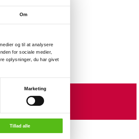
Om
offee service etc.,
stamped COHR
ed COHR DENMARK,
 medier og til at analysere
nden for sociale medier,
amped COHR
e oplysninger, du har givet
in stain etc.,
et in org. box,
Marketing
m set in stain,
cm
ed COHR
, Ø 8-13 cm
COHR DENMARK
Tillad alle
. box