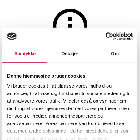
Hunting, fishing, arms and militaria
The auction is closed
Samtykke
Detaljer
Om
Danish civil servant's sword,
circa 1900
Denne hjemmeside bruger cookies
Vi bruger cookies til at tilpasse vores indhold og
annoncer, til at vise dig funktioner til sociale medier og til
SHOWROOM
ESTIMATE
ITEM NUMBER
at analysere vores trafik. Vi deler også oplysninger om
din brug af vores hjemmeside med vores partnere inden
Vejle
DKK
2,400
6533361
for sociale medier, annonceringspartnere og
analysepartnere. Vores partnere kan kombinere disse
data med andre oplysninger, du har givet dem, eller som
Description
Edged weapons
de har indsamlet fra din brug af deres tjenester.