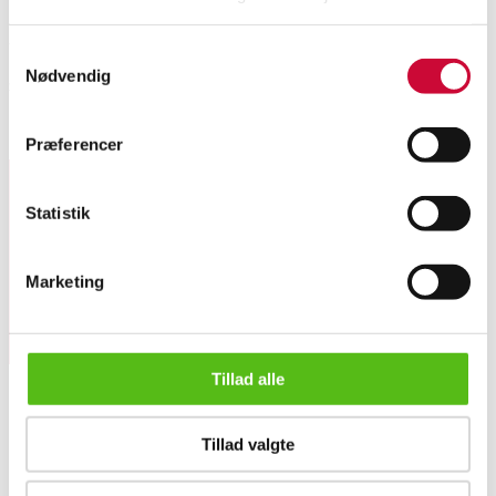
Automatic translation from Danish.
Samtykkevalg
Nødvendig
zero
Similar lots
Præferencer
Statistik
Sign up for our newsletter and receive news and offers
directly in your email.
Marketing
Tillad alle
Tillad valgte
ABOUT US
Danish civil servant's sword, circa 1900
Contact and Opening Hours
Call us +45 44509800