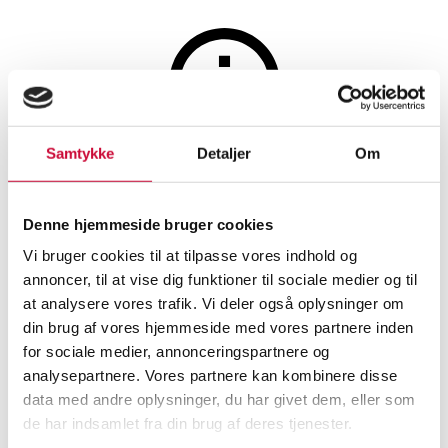
Edged weapons
Samtykke
Detaljer
Om
The auction is closed
Danish saber M1950
Denne hjemmeside bruger cookies
Vi bruger cookies til at tilpasse vores indhold og
SHOWROOM
ESTIMATE
ITEM NUMBER
annoncer, til at vise dig funktioner til sociale medier og til
at analysere vores trafik. Vi deler også oplysninger om
din brug af vores hjemmeside med vores partnere inden
Vejle
DKK
2,400
6533370
for sociale medier, annonceringspartnere og
analysepartnere. Vores partnere kan kombinere disse
Description
data med andre oplysninger, du har givet dem, eller som
de har indsamlet fra din brug af deres tjenester.
Danish saber M1950
Automatic translation from Danish.