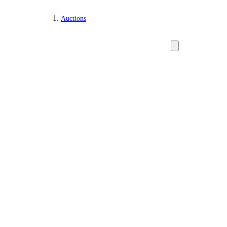
Auctions
Hunting, fishing, arms and militaria