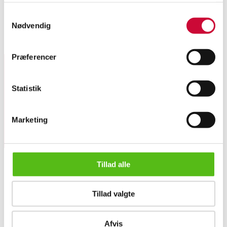
Samtykkevalg
zero
Nødvendig
Similar lots
Præferencer
Sign up for our newsletter and receive news and offers
Statistik
directly in your email.
Marketing
Tillad alle
ABOUT US
Tillad valgte
Contact and Opening Hours
Call us +45 44509800
Charity
Afvis
Classic Auction