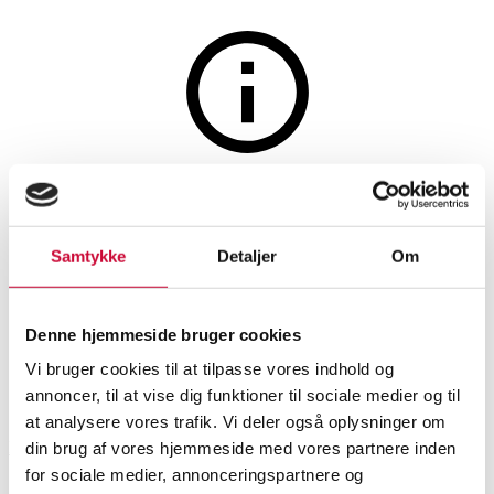
Silver, bronze, copper and pewter
The auction is closed
Just Andersen for Georg
Samtykke
Detaljer
Om
Jensen, 'Blok'. sterling silver
dinner cutlery (24)
Denne hjemmeside bruger cookies
Vi bruger cookies til at tilpasse vores indhold og
SHOWROOM
ESTIMATE
ITEM NUMBER
annoncer, til at vise dig funktioner til sociale medier og til
at analysere vores trafik. Vi deler også oplysninger om
København
DKK
11,000
6536523
din brug af vores hjemmeside med vores partnere inden
for sociale medier, annonceringspartnere og
Silver flatware