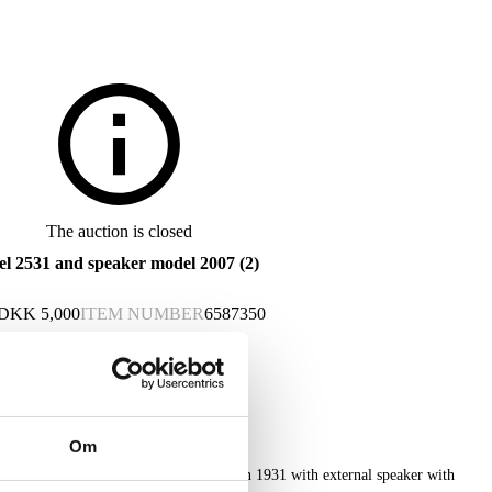
The auction is closed
del 2531 and speaker model 2007 (2)
DKK
5,000
ITEM NUMBER
6587350
Om
del 2531 in a Bakelite cabinet launched in 1931 with external speaker with