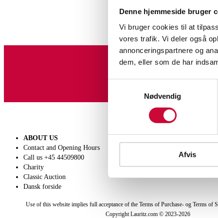
Denne hjemmeside bruger c
Vi bruger cookies til at tilpas
vores trafik. Vi deler også 
annonceringspartnere og anal
dem, eller som de har indsaml
Sign up for our newslet
Samtykkevalg
Nødvendig
ABOUT US
SELL
Contact and Opening Hours
Get a valuation
Afvis
Call us +45 44509800
Consignment
Charity
Conditions of sale
Classic Auction
Dansk forside
Use of this website implies full acceptance of the Terms of Purchase- og Terms of S
Copyright Lauritz.com © 2023-
2026