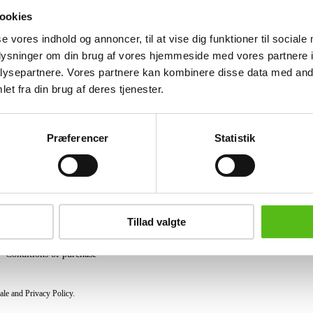
Bakelite cabinet model 2007 launched i
ookies
signs of wear. Lauritz.com does not gua
se vores indhold og annoncer, til at vise dig funktioner til sociale
Similar lots
oplysninger om din brug af vores hjemmeside med vores partnere i
ysepartnere. Vores partnere kan kombinere disse data med andr
et fra din brug af deres tjenester.
ter and receive news and offers directly in your email.
Præferencer
Statistik
PURCHASE
Shipping
Tillad valgte
Pick-up
Privacy Policy
Conditions of purchase
ale and Privacy Policy.