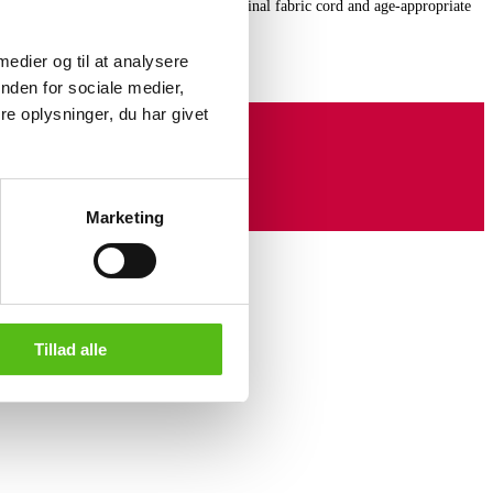
n 1930. Both appear with defective original fabric cord and age-appropriate
rantee functionality. (2)
 medier og til at analysere
nden for sociale medier,
e oplysninger, du har givet
Marketing
Tillad alle