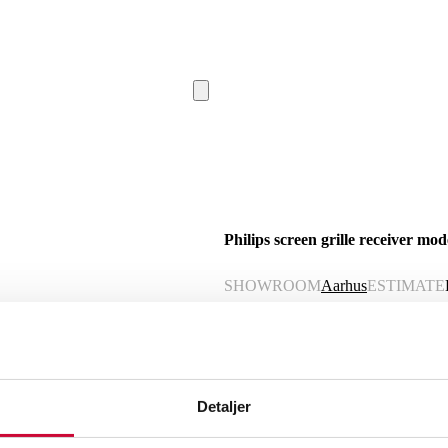
Philips screen grille receiver mo
SHOWROOM
Aarhus
ESTIMATE
Description
Automatic translation from Danish.
Detaljer
Philips screen grille radio receiver mo