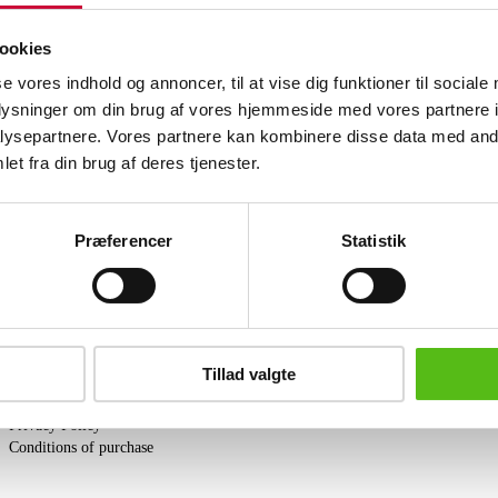
Poul Henningsen. PH 2/2 'Question mark
sandblasted on the inside, top plate, b
ookies
Adjustable with a handle in the middle o
produced in a limited edition. H. 41. 
se vores indhold og annoncer, til at vise dig funktioner til sociale
oplysninger om din brug af vores hjemmeside med vores partnere i
Similar lots
ysepartnere. Vores partnere kan kombinere disse data med andr
et fra din brug af deres tjenester.
ter and receive news and offers directly in your email.
Præferencer
Statistik
PURCHASE
Tillad valgte
Shipping
Pick-up
Privacy Policy
Conditions of purchase