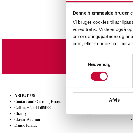
Denne hjemmeside bruger c
Vi bruger cookies til at tilpas
vores trafik. Vi deler også 
annonceringspartnere og anal
dem, eller som de har indsaml
Sign up for our newslet
Samtykkevalg
Nødvendig
ABOUT US
SELL
Afvis
Contact and Opening Hours
Get a valuation
Call us +45 44509800
Consignment
Charity
Conditions of sale
Classic Auction
Dansk forside