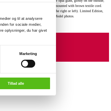
', shade set of mouth-blown three-layer opal glass, glossy on the outside,
ase and stand of brushed untreated brass, mounted with brown textile cord.
f the arm (Can be tilted 45 degrees to the right or left). Limited Edition,
Ø. 20 cm. Unassembled in original box. Model photos.
 medier og til at analysere
nden for sociale medier,
e oplysninger, du har givet
Marketing
Tillad alle