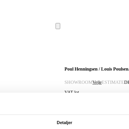
Poul Henningsen / Louis Poulsen.
SHOWROOM
Vejle
ESTIMATE
D
VAT lot
Description
Automatic translation from Danish.
Detaljer