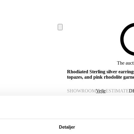
The aucti
Rhodiated Sterling silver earrin
topazes, and pink rhodolite garn
SHOWROOM
Vejle
ESTIMATE
D
VAT lot
Description
Detaljer
Automatic translation from Danish.