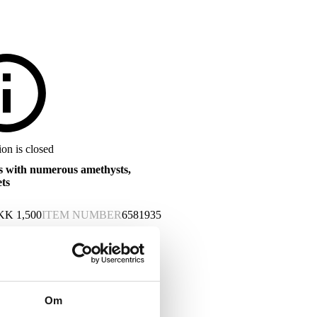
on is closed
gs with numerous amethysts,
ets
KK
1,500
ITEM NUMBER
6581935
Om