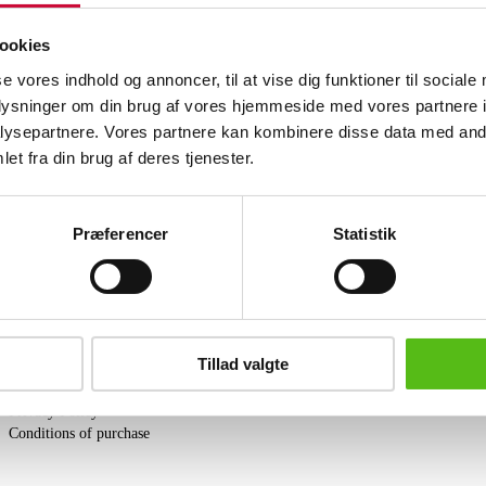
Earrings in rhodium-plated Sterling Si
ookies
amethysts, topazes, and pink rhodolite
5.10 grams.
se vores indhold og annoncer, til at vise dig funktioner til sociale
oplysninger om din brug af vores hjemmeside med vores partnere i
Similar lots
ysepartnere. Vores partnere kan kombinere disse data med andr
et fra din brug af deres tjenester.
ter and receive news and offers directly in your email.
Præferencer
Statistik
PURCHASE
Tillad valgte
Shipping
Pick-up
Privacy Policy
Conditions of purchase