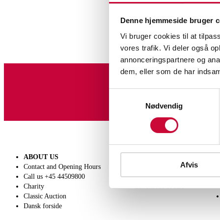
Denne hjemmeside bruger c
Vi bruger cookies til at tilpas
vores trafik. Vi deler også 
annonceringspartnere og anal
dem, eller som de har indsaml
Sign up for our newslet
Samtykkevalg
Nødvendig
ABOUT US
SELL
Afvis
Contact and Opening Hours
Get a valuation
Call us +45 44509800
Consignment
Charity
Conditions of sale
Classic Auction
Dansk forside