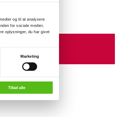
lver (925), adorned with numerous
 garnets. Measures 28 x 11 mm. Weight
 medier og til at analysere
nden for sociale medier,
e oplysninger, du har givet
Marketing
Tillad alle