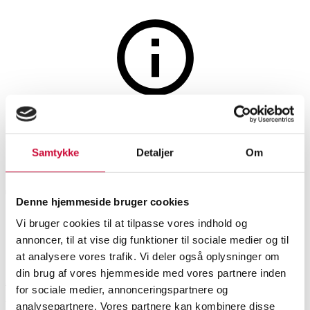
Furniture
The auction is closed
Søren Ravn Christensen for
Samtykke
Detaljer
Om
Umage. 12 shelves model
Teaser, petrol blue (12)
Denne hjemmeside bruger cookies
Vi bruger cookies til at tilpasse vores indhold og
annoncer, til at vise dig funktioner til sociale medier og til
SHOWROOM
ESTIMATE
ITEM NUMBER
at analysere vores trafik. Vi deler også oplysninger om
din brug af vores hjemmeside med vores partnere inden
Aarhus
DKK
2,400
6532944
for sociale medier, annonceringspartnere og
Shelving
VAT lot
analysepartnere. Vores partnere kan kombinere disse