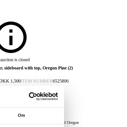
auction is closed
 sideboard with top, Oregon Pine (2)
DKK
1,500
ITEM NUMBER
6525806
Om
oard with glass display case top, made of Oregon