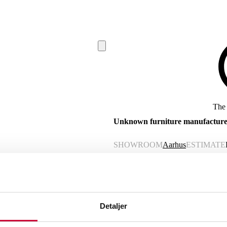
The 
Unknown furniture manufacturer,
SHOWROOM
Aarhus
ESTIMATE
Description
Automatic translation from Danish.
Detaljer
Unknown furniture manufacturer, sideb