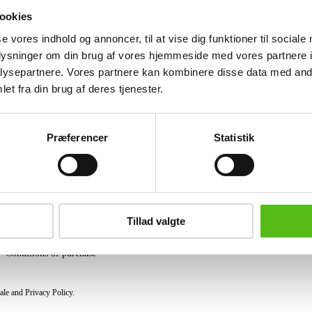
Pine. Cabinet H. 92 W. 100 D. 45 cm. 
ookies
(2)
se vores indhold og annoncer, til at vise dig funktioner til sociale
Similar lots
oplysninger om din brug af vores hjemmeside med vores partnere i
ysepartnere. Vores partnere kan kombinere disse data med andr
et fra din brug af deres tjenester.
ter and receive news and offers directly in your email.
Præferencer
Statistik
PURCHASE
Shipping
Tillad valgte
Pick-up
Privacy Policy
Conditions of purchase
ale and Privacy Policy.