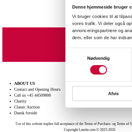
Denne hjemmeside bruger c
Vi bruger cookies til at tilpas
vores trafik. Vi deler også 
annonceringspartnere og anal
dem, eller som de har indsaml
Sign up for our newslet
Samtykkevalg
Nødvendig
ABOUT US
SELL
Contact and Opening Hours
Get a valuation
Afvis
Call us +45 44509800
Consignment
Charity
Conditions of sale
Classic Auction
Dansk forside
Use of this website implies full acceptance of the Terms of Purchase- og Terms of S
Copyright Lauritz.com © 2023-
2026