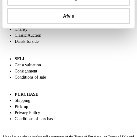
ABOUT US
Afvis
Contact and Opening Hours
Call us +45 44509800
Charity
Classic Auction
Dansk forside
SELL
Get a valuation
Consignment
Conditions of sale
PURCHASE
Shipping
Pick-up
Privacy Policy
Conditions of purchase
Use of this website implies full acceptance of the Terms of Purchase- og Terms of Sale and