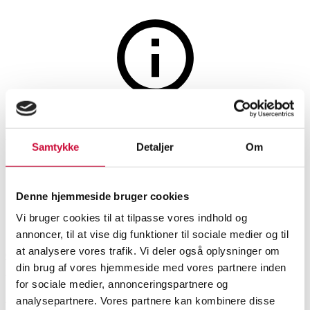
Furniture
The auction is closed
Wall-hung display cabinet,
Samtykke
Detaljer
Om
black lacquered.
Denne hjemmeside bruger cookies
Vi bruger cookies til at tilpasse vores indhold og
SHOWROOM
ESTIMATE
ITEM NUMBER
annoncer, til at vise dig funktioner til sociale medier og til
at analysere vores trafik. Vi deler også oplysninger om
Odense
DKK
1,300
6501130
din brug af vores hjemmeside med vores partnere inden
VAT lot
for sociale medier, annonceringspartnere og
analysepartnere. Vores partnere kan kombinere disse
Other furniture
Description