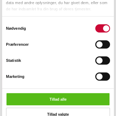
data med andre oplysninger, du har givet dem, eller som
de har indsamlet fra din brug af deres tjenester.
Automatic translation from Danish.
Samtykkevalg
Wall-hung display cabinet, lacquered black, interior painted white, front
Nødvendig
with two glass doors, behind which two fixed shelves, metal handles.
Dimensions: H 60 W.100. D. 26cm. Appears new and unused in original
packaging.
Præferencer
Similar lots
Statistik
Sign up for our newsletter and receive news and offers
Marketing
directly in your email.
Tillad alle
Wall-hung display cabinet, black lacquered.
Tillad valgte