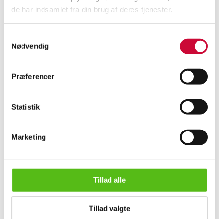
Description
de har indsamlet fra din brug af deres tjenester.
A diamond bracelet of 18k white gold set with numerous brilliant cut
Samtykkevalg
diamonds, totalling approx. 6.50 ct. Colour: Top Wesselton-Wesselton (G-
Nødvendig
H). Clarity: VS-SI. Width 3.5 mm. Length 18 cm.
Shows minimal signs of wear. One diamond is Top Crystal (I).
Præferencer
Similar lots
Statistik
Sign up for our newsletter and receive news and offers
directly in your email.
Marketing
Tillad alle
A diamond bracelet of 18k white gold, total approx. 6.50 ct....
Tillad valgte