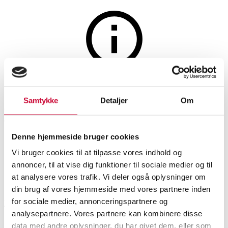
The auction is closed
A diamond bracelet of 18k
Samtykke
Detaljer
Om
white gold, total approx. 6.50
Denne hjemmeside bruger cookies
ct. Length 18 cm.
Vi bruger cookies til at tilpasse vores indhold og
annoncer, til at vise dig funktioner til sociale medier og til
SHOWROOM
ESTIMATE
ITEM NUMBER
at analysere vores trafik. Vi deler også oplysninger om
din brug af vores hjemmeside med vores partnere inden
for sociale medier, annonceringspartnere og
Hørsholm
DKK
60,000
6578462
Bracelets
analysepartnere. Vores partnere kan kombinere disse
data med andre oplysninger, du har givet dem, eller som