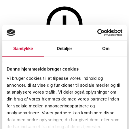
Samtykke
Detaljer
Om
This auction is annulled
This auction has been annulled
Denne hjemmeside bruger cookies
Vi bruger cookies til at tilpasse vores indhold og
SHOWROOM
ESTIMATE
ITEM NUMBER
annoncer, til at vise dig funktioner til sociale medier og til
at analysere vores trafik. Vi deler også oplysninger om
Vejle
DKK
4,000
6408933
din brug af vores hjemmeside med vores partnere inden
for sociale medier, annonceringspartnere og
analysepartnere. Vores partnere kan kombinere disse
Description
Oriental carpets and rugs
data med andre oplysninger, du har givet dem, eller som
de har indsamlet fra din brug af deres tjenester.