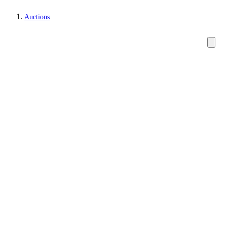
Auctions
Carpets, rugs and textiles