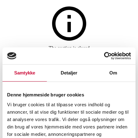
The auction is closed
A pair of classic emerald and
diamond earrings in 18 kt.
Samtykke
Detaljer
Om
white gold, total approx. 0.43
ct. (2)
Denne hjemmeside bruger cookies
Vi bruger cookies til at tilpasse vores indhold og
annoncer, til at vise dig funktioner til sociale medier og til
SHOWROOM
ESTIMATE
ITEM NUMBER
at analysere vores trafik. Vi deler også oplysninger om
din brug af vores hjemmeside med vores partnere inden
Earrings
for sociale medier, annonceringspartnere og
Vejle
DKK
5,000
6579834