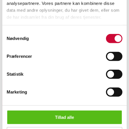
analysepartnere. Vores partnere kan kombinere disse
data med andre oplysninger, du har givet dem, eller som
Description
de har indsamlet fra din brug af deres tjenester.
Automatic translation from Danish.
Samtykkevalg
Nødvendig
A pair of earrings in 18 kt. white gold, each set with a round faceted
emerald, total approx. 0.31 ct. flanked by twelve small brilliant-cut
diamonds totalling approx. 0.12 ct. Colour: Wesselton (H). Clarity: VS-SI.
Præferencer
H. 1.3 cm. Total weight 1.6 g. Light signs of wear. (2)
here
Similar lots
Statistik
Marketing
Sign up for our newsletter and receive news and offers
directly in your email.
A pair of classic emerald and diamond earrings in 18 kt. whi...
Tillad alle