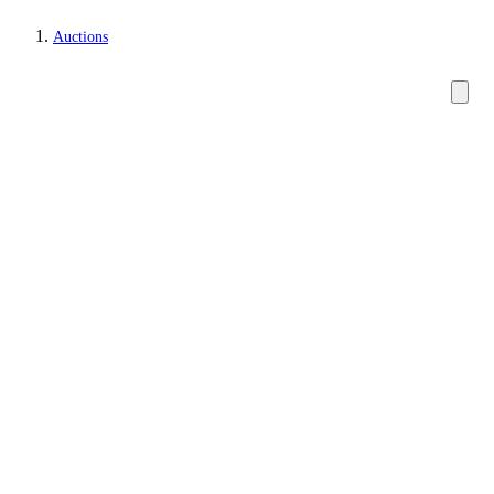
Auctions
Watches and clocks