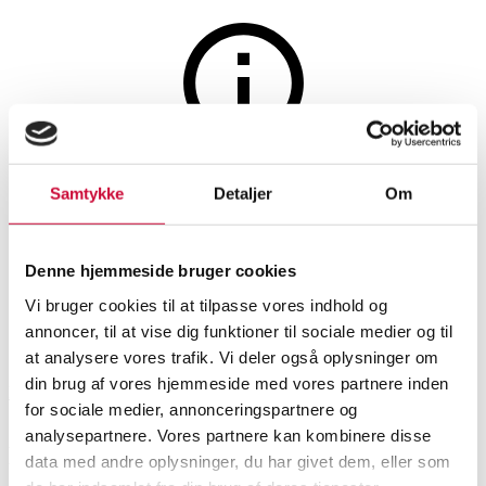
The auction is closed
Samtykke
Detaljer
Om
Seiko Automatic Prospex ref.
SRPG18K1
Denne hjemmeside bruger cookies
Vi bruger cookies til at tilpasse vores indhold og
annoncer, til at vise dig funktioner til sociale medier og til
SHOWROOM
ESTIMATE
ITEM NUMBER
at analysere vores trafik. Vi deler også oplysninger om
din brug af vores hjemmeside med vores partnere inden
Roskilde
DKK
2,400
6587888
for sociale medier, annonceringspartnere og
analysepartnere. Vores partnere kan kombinere disse
Men’s watches
Description
data med andre oplysninger, du har givet dem, eller som