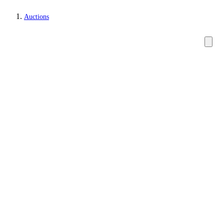
Auctions
Paintings and sculptures