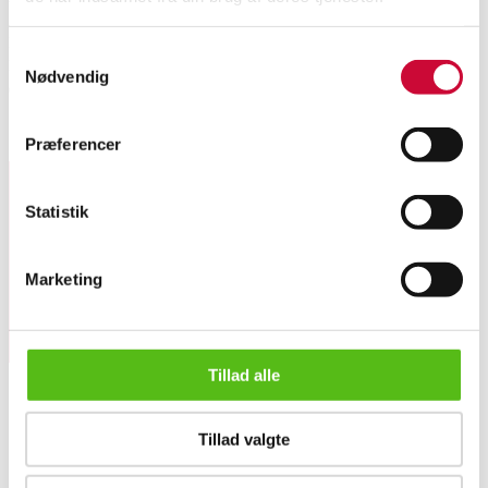
Frederik Næblerød (1988): Figural Composition, 2020. Watercolor. Signed.
Samtykkevalg
F. Næblerød 2020. Watercolor on paper. Unframed. Sheet size: 60 x 42 cm.
Nødvendig
(cd)
Similar lots
Præferencer
Statistik
Sign up for our newsletter and receive news and offers
directly in your email.
Marketing
Tillad alle
Frederik Næblerød: Figurative Composition, 2020. Watercolor.
Tillad valgte
ABOUT US
Contact and Opening Hours
Call us +45 44509800