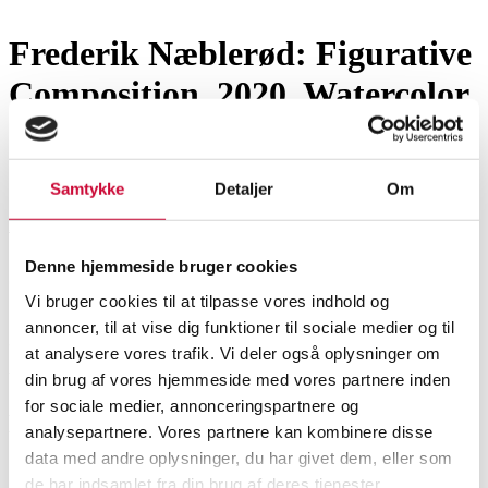
Frederik Næblerød: Figurative
Composition, 2020. Watercolor.
SHOWROOM
ESTIMATE
ITEM NUMBER
Samtykke
Detaljer
Om
Hørsholm
DKK
8,000
6590908
Denne hjemmeside bruger cookies
CATALOG NUMBER
Vi bruger cookies til at tilpasse vores indhold og
annoncer, til at vise dig funktioner til sociale medier og til
30
at analysere vores trafik. Vi deler også oplysninger om
VAT lot
din brug af vores hjemmeside med vores partnere inden
for sociale medier, annonceringspartnere og
Description
analysepartnere. Vores partnere kan kombinere disse
Modern pictorial arts
data med andre oplysninger, du har givet dem, eller som
de har indsamlet fra din brug af deres tjenester.
Automatic translation from Danish.