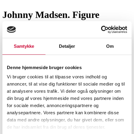
Johnny Madsen. Figure
composition
SHOWROOM
ESTIMATE
ITEM NUMBER
Samtykke
Detaljer
Om
Hørsholm
DKK
26,000
6588033
Denne hjemmeside bruger cookies
Vi bruger cookies til at tilpasse vores indhold og
CATALOG NUMBER
annoncer, til at vise dig funktioner til sociale medier og til
at analysere vores trafik. Vi deler også oplysninger om
33
din brug af vores hjemmeside med vores partnere inden
for sociale medier, annonceringspartnere og
Description
analysepartnere. Vores partnere kan kombinere disse
data med andre oplysninger, du har givet dem, eller som
Modern pictorial arts
de har indsamlet fra din brug af deres tjenester.
Automatic translation from Danish.