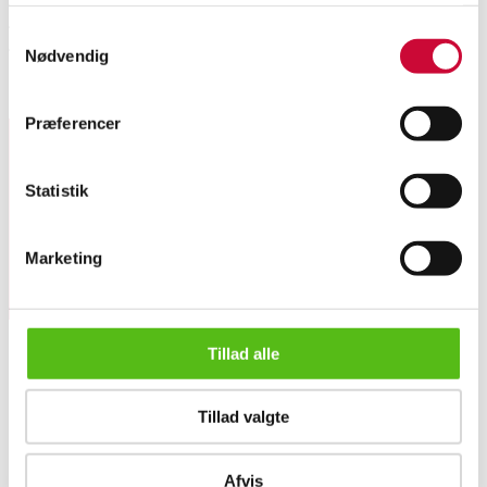
Johnny Madsen (1951-2024). Figure composition, acrylic on canvas. Signed
Samtykkevalg
Johnny Madsen. 70 x 80 (74 x 84) cm. (cd)
Nødvendig
Similar lots
Præferencer
Sign up for our newsletter and receive news and offers
Statistik
directly in your email.
Marketing
Tillad alle
ABOUT US
Johnny Madsen. Figure composition
Tillad valgte
Contact and Opening Hours
Call us +45 44509800
Charity
Afvis
Classic Auction