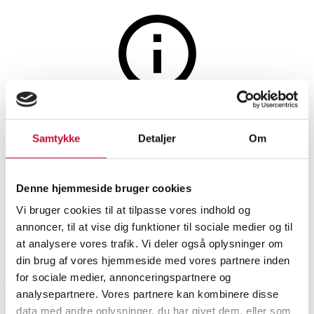
The auction is closed
Kay Christensen. 'The bridge
Samtykke
Detaljer
Om
over which the destinies
Denne hjemmeside bruger cookies
entered the world'
Vi bruger cookies til at tilpasse vores indhold og
annoncer, til at vise dig funktioner til sociale medier og til
SHOWROOM
ESTIMATE
ITEM NUMBER
at analysere vores trafik. Vi deler også oplysninger om
din brug af vores hjemmeside med vores partnere inden
for sociale medier, annonceringspartnere og
Roskilde
DKK
4,000
6593454
Modern pictorial arts
analysepartnere. Vores partnere kan kombinere disse
data med andre oplysninger, du har givet dem, eller som