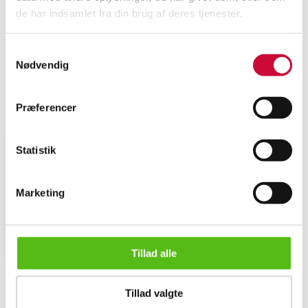
Description
de har indsamlet fra din brug af deres tjenester.
Automatic translation from Danish.
Samtykkevalg
Nødvendig
Kay Christensen (1899-1981). 'The bridge over which the destinies entered
the world'. Oil on canvas. Signed: 'Kay C'. 46 x 54 (51 x 50) cm. (cd)
Præferencer
Similar lots
Statistik
Sign up for our newsletter and receive news and offers
directly in your email.
Marketing
Tillad alle
Kay Christensen. 'The bridge over which the destinies entere...
Tillad valgte