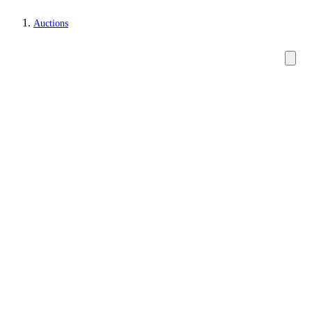
Auctions
Paintings and sculptures