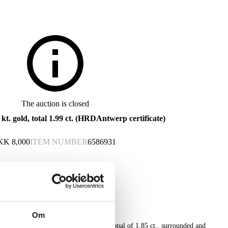
The auction is closed
t. gold, total 1.99 ct. (HRDAntwerp certificate)
KK
8,000
ITEM NUMBER
6586931
Om
rned with a larger Oval Mixed Cut fire opal of 1.85 ct., surrounded and