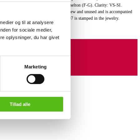
monds, a total of 0.14 ct. Color: Top Wesselton (F-G). Clarity: VS-SI.
 approx. 1.17 g. The jewelry appears new and unused and is accompanied
ch 2026. Certificate no. J260000049997 is stamped in the jewelry.
 medier og til at analysere
nden for sociale medier,
e oplysninger, du har givet
Marketing
Tillad alle