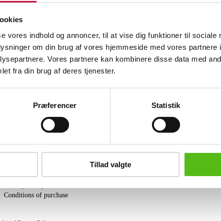
flanked by a total of 45 single-cut dia
Hallmark: JTQ 14K. L. 19 mm. Weight:
ookies
by a HRDAntwerp certificate, dated Mar
se vores indhold og annoncer, til at vise dig funktioner til sociale
oplysninger om din brug af vores hjemmeside med vores partnere i
Similar lots
ysepartnere. Vores partnere kan kombinere disse data med andr
et fra din brug af deres tjenester.
ter and receive news and offers directly in your email.
Præferencer
Statistik
PURCHASE
Tillad valgte
Shipping
Pick-up
Privacy Policy
Conditions of purchase