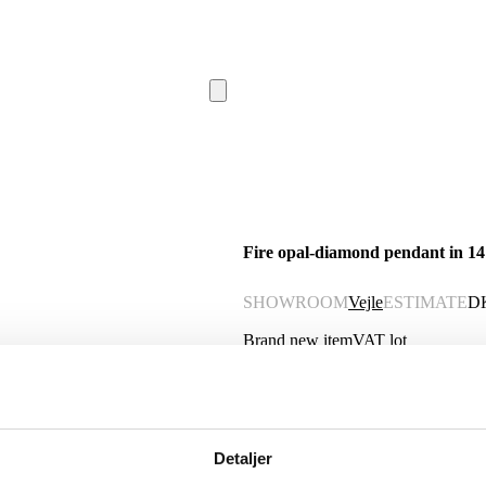
Fire opal-diamond pendant in 14 k
SHOWROOM
Vejle
ESTIMATE
D
Brand new item
VAT lot
Description
Automatic translation from Danish.
Detaljer
Oval rosette pendant of 14 kt. gold ado