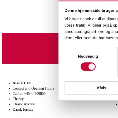
Denne hjemmeside bruger c
Vi bruger cookies til at tilpas
vores trafik. Vi deler også 
annonceringspartnere og anal
dem, eller som de har indsaml
Sign up for our newslet
Samtykkevalg
Nødvendig
ABOUT US
SELL
Afvis
Contact and Opening Hours
Get a valuation
Call us +45 44509800
Consignment
Charity
Conditions of sale
Classic Auction
Dansk forside